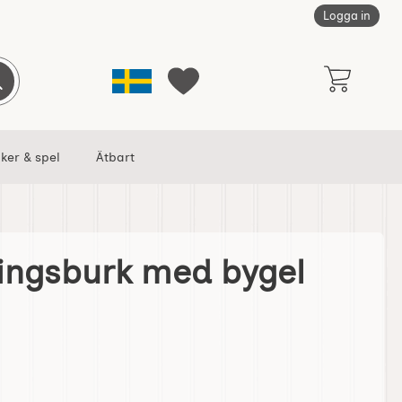
Logga in
Sverige
Genomför sökning
Mina favoriter
ker & spel
Ätbart
ingsburk med bygel
gel 0,5 l som favorit
onserveringsburk med bygel 0,5 l