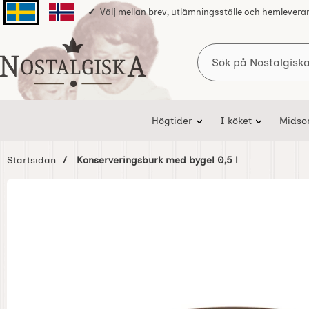
Välj mellan brev, utlämningsställe och hemlevera
Svenska sidan
Norska sidan
Sök
Startsidan för Nostalgiska
Högtider
I köket
Mids
Startsidan
Konserveringsburk med bygel 0,5 l
Hoppa
över
Bilder