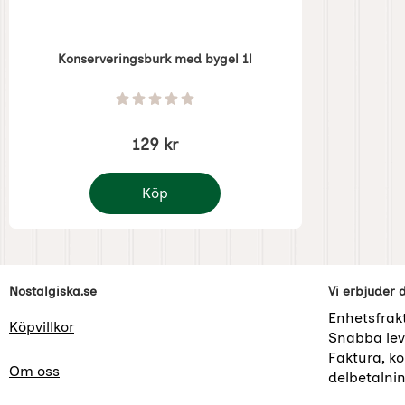
Konserveringsburk med bygel 1l
Art. nr 4583
Betyg: 0 Stjärnor av 5
129 kr
Köp
Konserveringsburk med bygel 1l
Sidfot Blandad info och länkar
Nostalgiska.se
Vi erbjuder 
Enhetsfrak
Köpvillkor
Snabba lev
Faktura, kor
Om oss
delbetalni