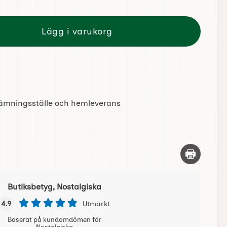
Lägg i varukorg
tlämningsställe och hemleverans
Skriv ut d
Butiksbetyg, Nostalgiska
4.9
Utmärkt
Baserat på kundomdömen för