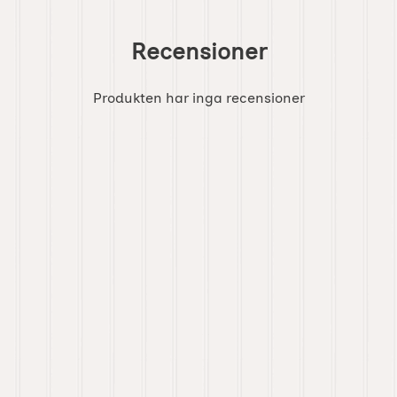
Recensioner
Produkten har inga recensioner
ngsburk med bygel 1l som favorit