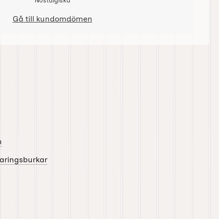
Nostalgiska
Gå till kundomdömen
n
varingsburkar