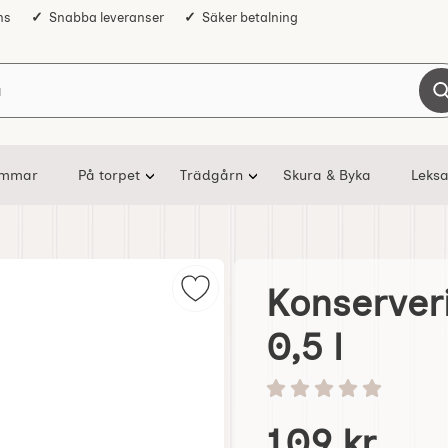
ns
Snabba leveranser
Säker betalning
Sök på Nostalgiska
ommar
På torpet
Trädgårn
Skura & Byka
Leksa
Konserver
Markera konserveringsburk med by
0,5 l
Betyg: 0 stjärnor av 5
Handla denna produkt K
pris
109 kr