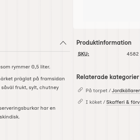
Produktinformation
SKU:
4582
som rymmer 0,5 liter.
Relaterade kategorier
ärket präglat på framsidan
såväl frukt, sylt, chutney
På torpet /
Jordkällare
I köket /
Skafferi & för
onserveringsburkar har en
skindisk.