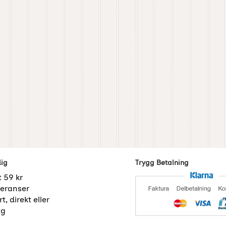
dig
Trygg Betalning
t 59 kr
eranser
t, direkt eller
ng