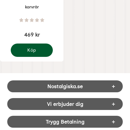
korvrör
Art. nr 8350
Betyg: 0 Stjärnor av 5
469 kr
Köp
korvrör
Sidfot Blandad info och länkar
Nostalgiska.se
Vi erbjuder dig
Trygg Betalning