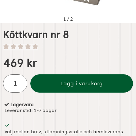
1
/
2
Köttkvarn nr 8
Handla denna produkt Köttkvarn nr 8
pris
469 kr
antal
Lägg i varukorg
Lagervara
Tillgänglighet:
Leveranstid:
1-7 dagar
Välj mellan brev, utlämningsställe och hemleverans