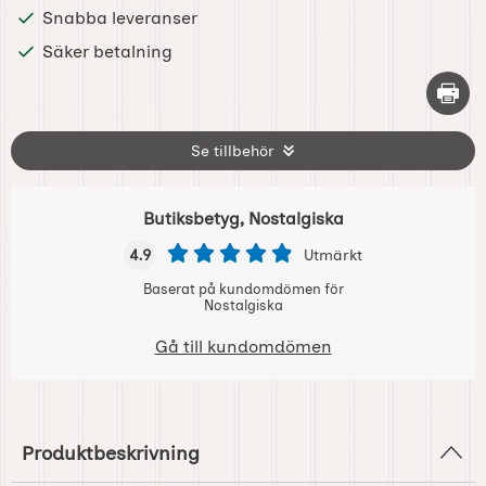
Snabba leveranser
Säker betalning
Skriv 
Se tillbehör
Butiksbetyg, Nostalgiska
4.9
Utmärkt
Baserat på kundomdömen för
Nostalgiska
Gå till kundomdömen
Produktbeskrivning