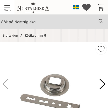
Startsidan för Nostalgiska
Sverige
Mina favorit
Meny
Sök
Ge
Sök på Nostalgiska
Startsidan
Köttkvarn nr 8
Hoppa
över
Mar
Bilder