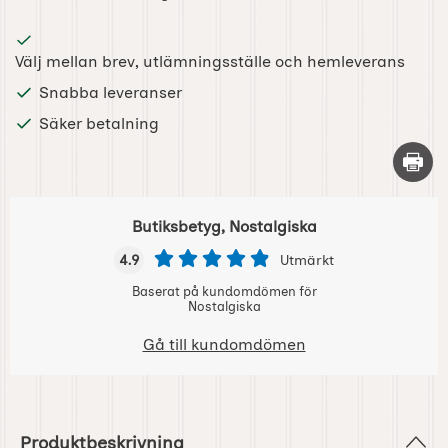
Välj mellan brev, utlämningsställe och hemleverans
Snabba leveranser
Säker betalning
Skriv 
Butiksbetyg, Nostalgiska
4.9
Utmärkt
Baserat på kundomdömen för
Nostalgiska
Gå till kundomdömen
Produktbeskrivning