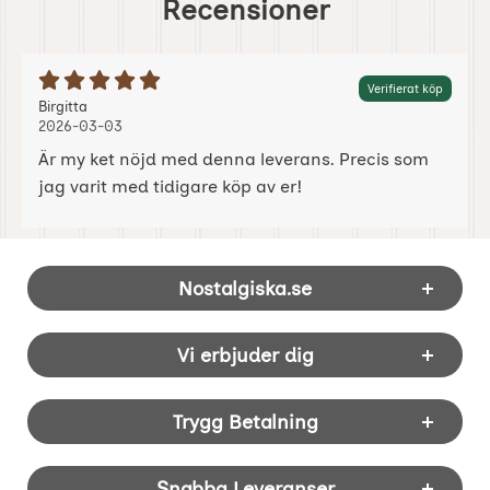
Recensioner
Betyg: 5 Stjärnor av 5
Verifierat köp
Recension av:
, 2026-03-03
, 2026-03-03
Birgitta
2026-03-03
Är my ket nöjd med denna leverans. Precis som
jag varit med tidigare köp av er!
Sidfot Blandad info och länkar
Nostalgiska.se
Vi erbjuder dig
Trygg Betalning
Snabba Leveranser