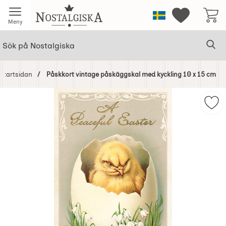
Startsidan för Nostalgiska
Sverige
Mina favorit
Meny
Sök
Ge
Sök på Nostalgiska
Startsidan
Påskkort vintage påskäggskal med kyckling 10 x 15 cm
Hoppa
över
Mar
Bilder