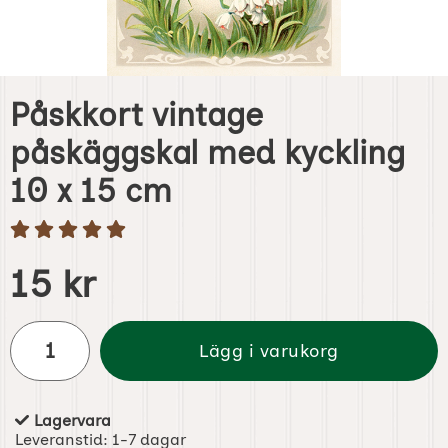
Påskkort vintage
påskäggskal med kyckling
10 x 15 cm
Handla denna produkt Påskkort vintage påskäggskal med 
pris
15 kr
antal
Lägg i varukorg
Lagervara
Tillgänglighet:
Leveranstid:
1-7 dagar