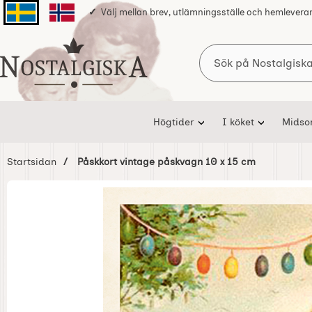
Välj mellan brev, utlämningsställe och hemlevera
Svenska sidan
Norska sidan
Sök
Startsidan för Nostalgiska
Högtider
I köket
Mids
Startsidan
Påskkort vintage påskvagn 10 x 15 cm
Hoppa
över
Bilder