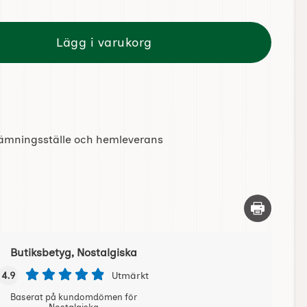
Lägg i varukorg
tlämningsställe och hemleverans
Skriv ut d
Butiksbetyg, Nostalgiska
4.9
Utmärkt
Baserat på kundomdömen för