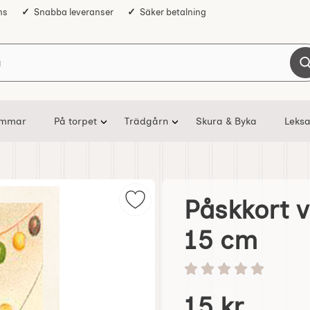
ns
Snabba leveranser
Säker betalning
Sök på Nostalgiska
ommar
På torpet
Trädgårn
Skura & Byka
Leksa
Påskkort 
Markera påskkort vintage påskvag
15 cm
Betyg: 0 stjärnor av 5
Handla denna produkt P
pris
15 kr