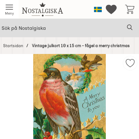
Startsidan för Nostalgiska
Sverige
Mina favorit
Meny
Sök
Ge
Sök på Nostalgiska
Startsidan
Vintage julkort 10 x 15 cm - fågel a merry christmas
Hoppa
över
Mark
Bilder