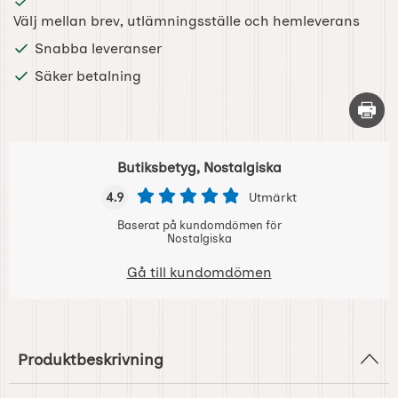
Välj mellan brev, utlämningsställe och hemleverans
Snabba leveranser
Säker betalning
Skriv 
Butiksbetyg, Nostalgiska
4.9
Utmärkt
Baserat på kundomdömen för
Nostalgiska
Gå till kundomdömen
Produktbeskrivning