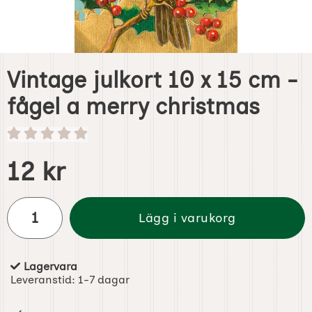
Vintage julkort 10 x 15 cm -
fågel a merry christmas
Handla denna produkt Vintage julkort 10 x 15 cm - fågel 
pris
12 kr
antal
Lägg i varukorg
Lagervara
Tillgänglighet:
Leveranstid:
1-7 dagar