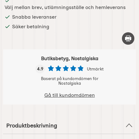
Välj mellan brev, utlämningsställe och hemleverans
Snabba leveranser
Säker betalning
Skriv 
Butiksbetyg, Nostalgiska
4.9
Utmärkt
Baserat på kundomdömen för
Nostalgiska
Gå till kundomdömen
Produktbeskrivning