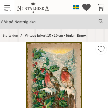
Startsidan för Nostalgiska
Sverige
Mina favorit
Meny
Sök
Ge
Sök på Nostalgiska
Startsidan
Vintage julkort 10 x 15 cm - fåglar i järnek
Hoppa
över
Mark
Bilder