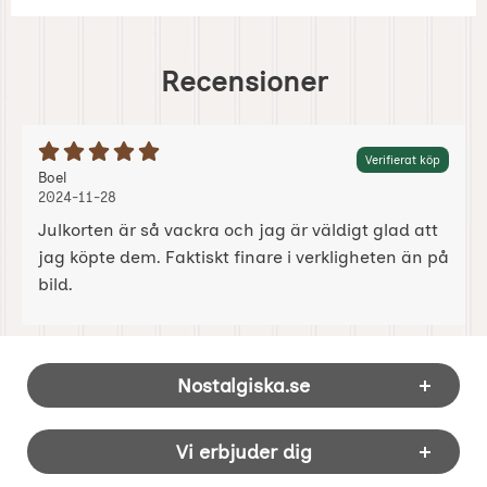
Recensioner
Betyg: 5 Stjärnor av 5
Verifierat köp
Recension av:
, 2024-11-28
, 2024-11-28
Boel
2024-11-28
Julkorten är så vackra och jag är väldigt glad att
jag köpte dem. Faktiskt finare i verkligheten än på
bild.
Sidfot Blandad info och länkar
Nostalgiska.se
Vi erbjuder dig