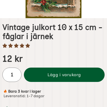
Vintage julkort 10 x 15 cm -
fåglar i järnek
Handla denna produkt Vintage julkort 10 x 15 cm - fåglar i
pris
12 kr
antal
Lägg i varukorg
Bara 3 kvar i lager
Tillgänglighet:
Leveranstid:
1-7 dagar