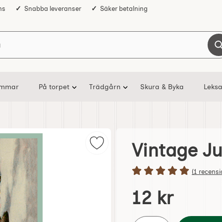
ns
Snabba leveranser
Säker betalning
Sök på Nostalgiska
ommar
På torpet
Trädgårn
Skura & Byka
Leksa
Vintage Ju
Markera vintage Julkort 10 x 15 c
Betyg: 5 s
(1 recensi
Handla denna produkt Vi
pris
12 kr
antal