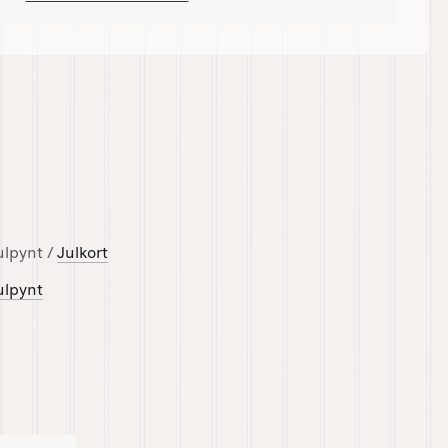
ulpynt /
Julkort
ulpynt