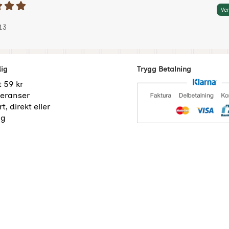
etyg: 5 Stjärnor av 5
Ver
 av:
-01-13
-01-13
13
dig
Trygg Betalning
t 59 kr
eranser
t, direkt eller
ng