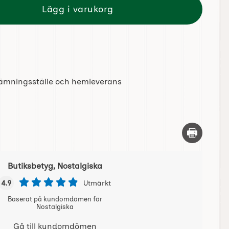
Lägg i varukorg
tlämningsställe och hemleverans
Skriv ut d
Butiksbetyg, Nostalgiska
4.9
Utmärkt
Baserat på kundomdömen för
Nostalgiska
Gå till kundomdömen