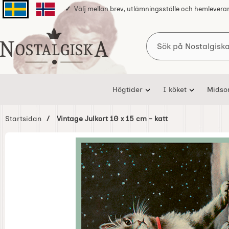
Välj mellan brev, utlämningsställe och hemlevera
Svenska sidan
Norska sidan
Sök
Startsidan för Nostalgiska
Högtider
I köket
Mids
Startsidan
Vintage Julkort 10 x 15 cm - katt
Hoppa
över
Bilder