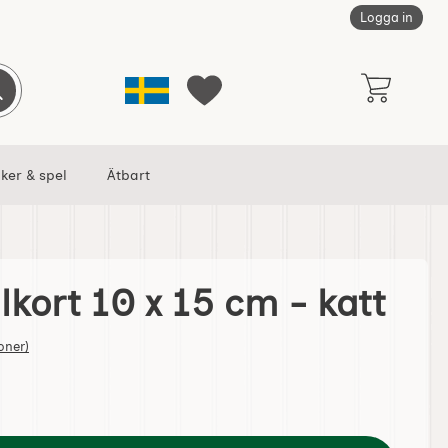
Logga in
Sverige
Genomför sökning
Mina favoriter
ker & spel
Ätbart
lkort 10 x 15 cm - katt
m - katt som favorit
tjärnor av 5
oner)
ntage Julkort 10 x 15 cm - katt