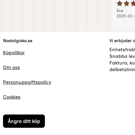
B
Recension
, 2025
, 2025
Eva
2025-01-
Sidfot Blandad info och länkar
Nostalgiska.se
Vi erbjuder 
Enhetsfrak
Köpvillkor
Snabba lev
Faktura, kor
Om oss
delbetalni
Personuppgiftspolicy
Cookies
Ångra ditt köp