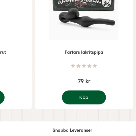
rut
Farfars lakritspipa
Art. nr 7348
7 Stjärnor av 5
Betyg: 0 Stjärnor av 5
79 kr
Köp
i strut
Farfars lakritspipa
Snabba Leveranser