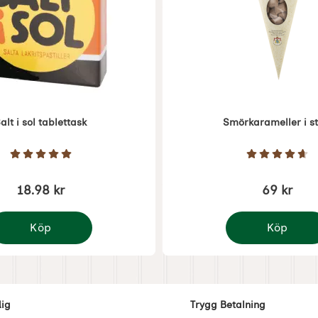
alt i sol tablettask
Smörkarameller i st
Art. nr 6445
Betyg: 5 Stjärnor av 5
Betyg: 4.
18.98 kr
69 kr
Köp
Köp
lt i sol tablettask
Smörkarameller 
dig
Trygg Betalning