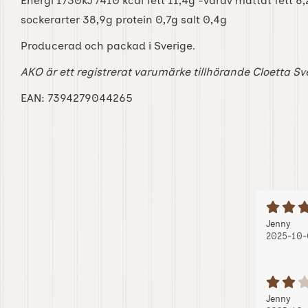
Energi 1730kJ /410 kcal fett 11,4g -varav mättat fett 6
sockerarter 38,9g protein 0,7g salt 0,4g
Producerad och packad i Sverige.
AKO är ett registrerat varumärke tillhörande Cloetta S
EAN: 7394279044265
B
Recension
, 20
, 20
Jenny
2025-10-
B
Recension
, 2
, 2
Jenny