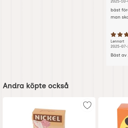
2025-10-
bäst för
man ska 
B
Recension
, 
, 
Lennart
2025-07-
Bäst av 
Hoppa
över
Andra köpte också
andra
köpte
också
Markera nickel go