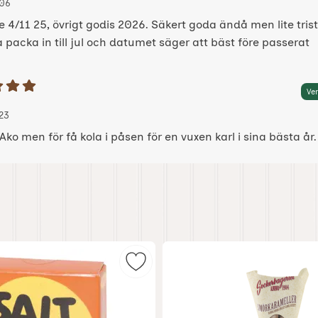
06
e 4/11 25, övrigt godis 2026. Säkert goda ändå men lite tris
packa in till jul och datumet säger att bäst före passerat
etyg: 5 Stjärnor av 5
Ver
 av:
2025-07-23
2025-07-23
23
Ako men för få kola i påsen för en vuxen karl i sina bästa år.
dis gammeldags som favorit
Markera salt i sol tablettask som f