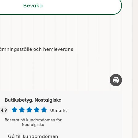
Bevaka
tlämningsställe och hemleverans
Skriv ut d
Butiksbetyg, Nostalgiska
4.9
Utmärkt
Baserat på kundomdömen för
Nostalgiska
Gå till kundomdömen