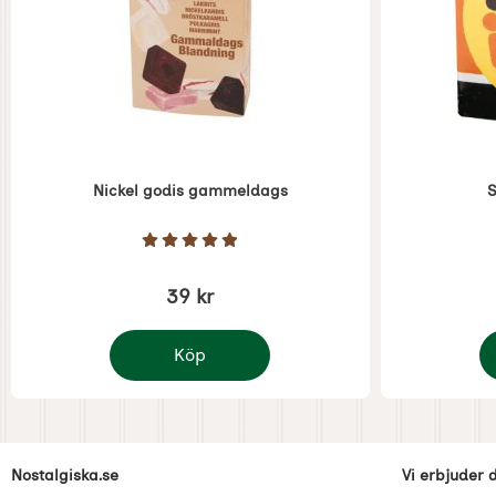
Nickel godis gammeldags
S
Art. nr 1426
Art. nr 1420
Betyg: 4.9 Stjärnor av 5
39 kr
Köp
Nickel godis gammeldags
Sa
Sidfot Blandad info och länkar
Nostalgiska.se
Vi erbjuder 