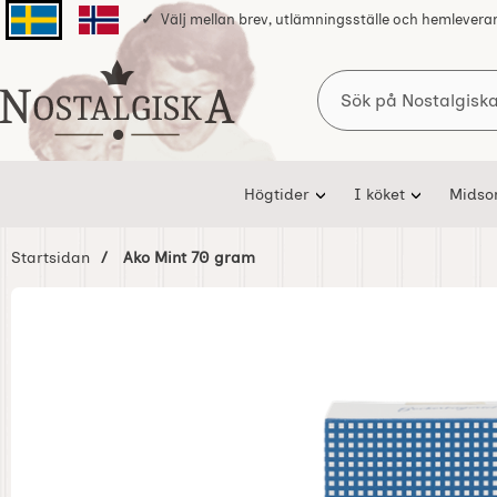
Välj mellan brev, utlämningsställe och hemlevera
Svenska sidan
Norska sidan
Sök
Startsidan för Nostalgiska
Högtider
I köket
Mids
Startsidan
Ako Mint 70 gram
Hoppa
över
Bilder