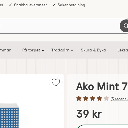
ns
Snabba leveranser
Säker betalning
Sök på Nostalgiska
ommar
På torpet
Trädgårn
Skura & Byka
Leksa
Ako Mint 
Markera ako Mint 70 gram som fa
Betyg: 4 stjär
(3 recensi
Handla denna produkt 
pris
39 kr