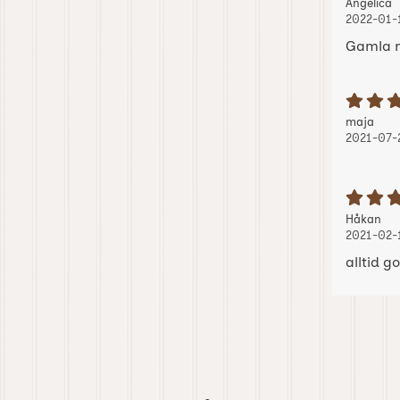
Recension
,
,
Angelica
2022-01-
Gamla m
B
Recension
, 20
, 20
maja
2021-07-
B
Recension
, 2
, 2
Håkan
2021-02-
alltid go
Hoppa
över