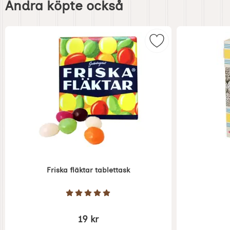
Andra köpte också
andra
köpte
också
Markera friska fläk
Friska fläktar tablettask
Art. nr 1421
Art. nr 1428
Betyg: 5 Stjärnor av 5
19 kr