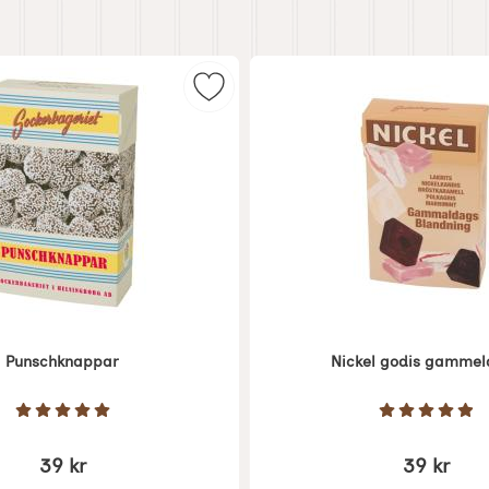
tar tablettask som favorit
Markera punschknappar som favo
Punschknappar
Nickel godis gamme
Art. nr 1426
Betyg: 5 Stjärnor av 5
Betyg: 4.
39 kr
39 kr