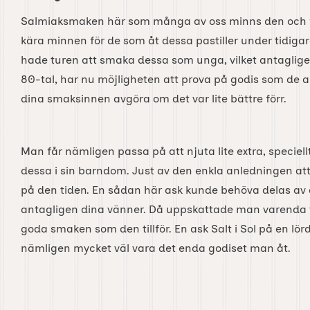
Salmiaksmaken här som många av oss minns den och för
kära minnen för de som åt dessa pastiller under tidigar
hade turen att smaka dessa som unga, vilket antagligen 
80-tal, har nu möjligheten att prova på godis som de al
dina smaksinnen avgöra om det var lite bättre förr.
Man får nämligen passa på att njuta lite extra, specie
dessa i sin barndom. Just av den enkla anledningen att 
på den tiden. En sådan här ask kunde behöva delas av 
antagligen dina vänner. Då uppskattade man varenda ta
goda smaken som den tillför. En ask Salt i Sol på en l
nämligen mycket väl vara det enda godiset man åt.