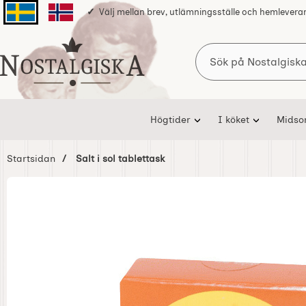
Välj mellan brev, utlämningsställe och hemlevera
Svenska sidan
Norska sidan
Sök
Startsidan för Nostalgiska
Högtider
I köket
Mids
Startsidan
Salt i sol tablettask
Hoppa
över
Bilder