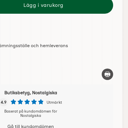
Lägg i varukorg
tlämningsställe och hemleverans
Skriv ut d
Butiksbetyg, Nostalgiska
4.9
Utmärkt
Baserat på kundomdömen för
Nostalgiska
Gå till kundomdömen