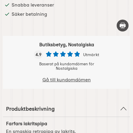
Snabba leveranser
Säker betalning
Skriv 
Butiksbetyg, Nostalgiska
4.9
Utmärkt
Baserat på kundomdömen för
Nostalgiska
Gå till kundomdömen
Produktbeskrivning
Farfars lakritspipa
En smaskig retropipa av lakrits.