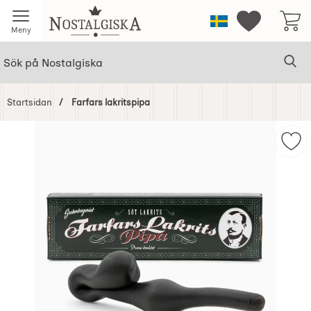
Startsidan för Nostalgiska
Sverige
Mina favorit
Meny
Sök
Ge
Sök på Nostalgiska
Startsidan
Farfars lakritspipa
Hoppa
över
Mark
Bilder