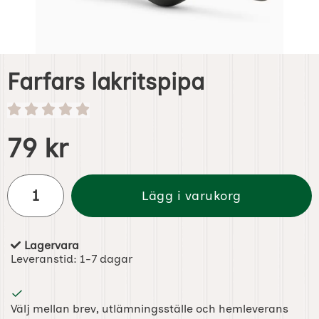
Farfars lakritspipa
Handla denna produkt Farfars lakritspipa
pris
79 kr
antal
Lägg i varukorg
Lagervara
Tillgänglighet:
Leveranstid:
1-7 dagar
Välj mellan brev, utlämningsställe och hemleverans