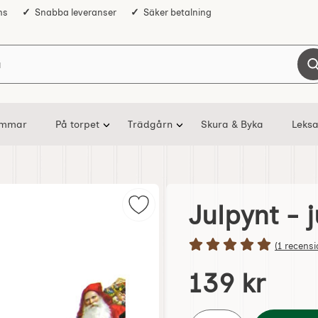
ns
Snabba leveranser
Säker betalning
Sök på Nostalgiska
ommar
På torpet
Trädgårn
Skura & Byka
Leksa
Julpynt - 
Markera julpynt - julgirlang - tom
Betyg: 5 s
(1 recensi
Handla denna produkt Ju
pris
139 kr
antal