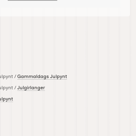
ulpynt /
Gammaldags Julpynt
ulpynt /
Julgirlanger
ulpynt