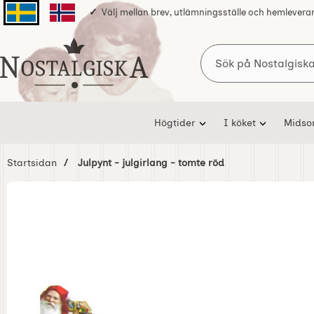
Välj mellan brev, utlämningsställe och hemlevera
Svenska sidan
Norska sidan
Sök
Startsidan för Nostalgiska
Högtider
I köket
Mids
Startsidan
Julpynt - julgirlang - tomte röd
Hoppa
över
Bilder