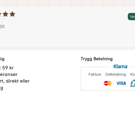
etyg: 5 Stjärnor av 5
Ver
 av:
023-01-05
023-01-05
05
dig
Trygg Betalning
t 59 kr
eranser
t, direkt eller
ng