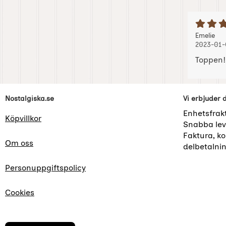
B
Recension
, 2
, 2
Emelie
2023-01-
Toppen!
Sidfot Blandad info och länkar
Nostalgiska.se
Vi erbjuder 
Enhetsfrak
Köpvillkor
Snabba lev
Faktura, kor
Om oss
delbetalni
Personuppgiftspolicy
Cookies