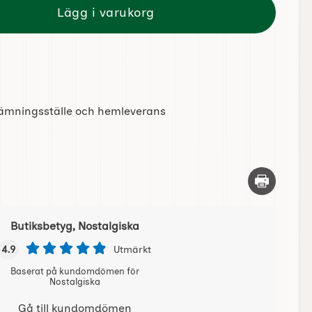
Lägg i varukorg
tlämningsställe och hemleverans
Skriv ut d
Butiksbetyg, Nostalgiska
4.9
Utmärkt
Baserat på kundomdömen för
Nostalgiska
Gå till kundomdömen