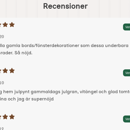
Recensioner
etyg: 5 Stjärnor av 5
Ver
 av:
025-10-20
025-10-20
20
alla gamla bords/fönsterdekorationer som dessa underbara
rader. Så nöjd.
etyg: 5 Stjärnor av 5
Ver
 av:
024-01-10
024-01-10
10
ag hem julpynt gammaldags julgran, vitängel och glad tomt
fina och jag är supernöjd
etyg: 5 Stjärnor av 5
Ver
 av:
, 2023-01-19
, 2023-01-19
19