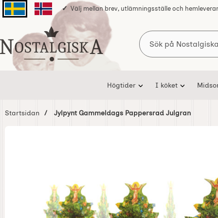
Välj mellan brev, utlämningsställe och hemlevera
Svenska sidan
Norska sidan
Sök
Startsidan för Nostalgiska
Högtider
I köket
Mids
Startsidan
Jylpynt Gammeldags Pappersrad Julgran
Hoppa
över
Bilder