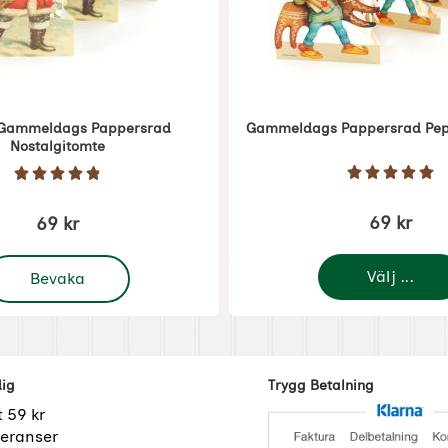
 Gammeldags Pappersrad
Gammeldags Pappersrad Pep
Nostalgitomte
Art. nr 1273
Betyg: 5 
Betyg: 4.9 Stjärnor av 5
69 kr
69 kr
 Julpynt Gammeldags Pappersrad Nostalgitomte
Välj ...
Bevaka
dig
Trygg Betalning
t 59 kr
eranser