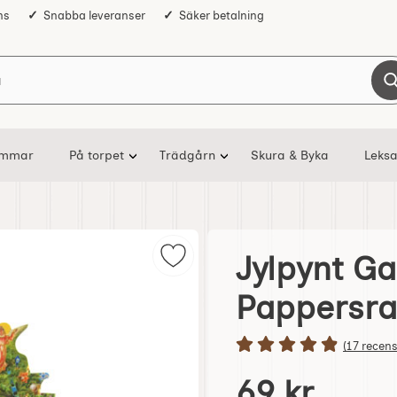
ns
Snabba leveranser
Säker betalning
Sök på Nostalgiska
ommar
På torpet
Trädgårn
Skura & Byka
Leksa
Jylpynt 
Markera jylpynt Gammeldags Pap
Pappersra
Betyg: 4.9
(17 recens
Handla denna produkt 
pris
69 kr