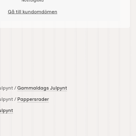
Nostalgiska
Gå till kundomdömen
ulpynt /
Gammaldags Julpynt
ulpynt /
Pappersrader
ulpynt