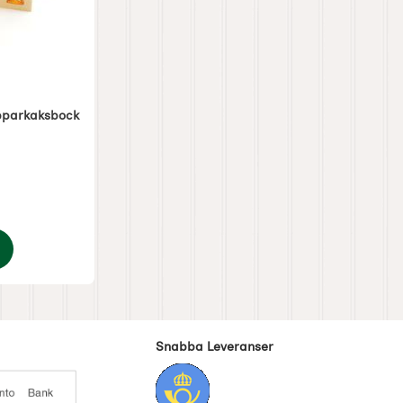
parkaksbock
Stjärnor av 5
Snabba Leveranser