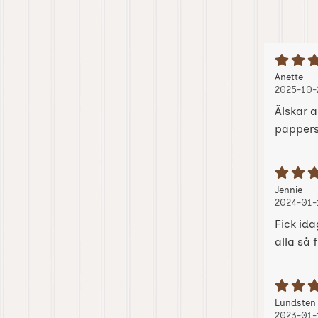
B
Recension
, 2
, 2
Anette
2025-10-
Älskar 
pappers
B
Recension
, 2
, 2
Jennie
2024-01-
Fick id
alla så 
B
Recension
Lundsten
2023-01-