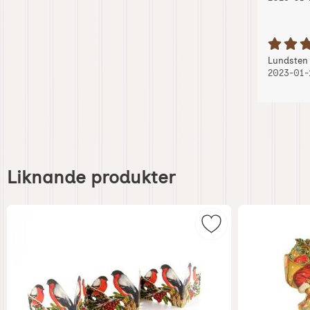
B
Recension
Lundsten
2023-01-
Hoppa
över
Liknande produkter
liknande
produkter
Mar