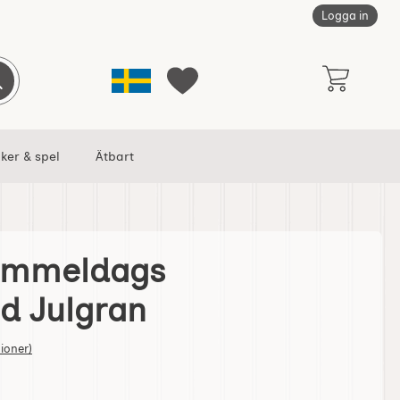
Logga in
Sverige
Genomför sökning
Mina favoriter
ker & spel
Ätbart
Gammeldags
persrad Julgran som favorit
d Julgran
 stjärnor av 5
ioner)
Jylpynt Gammeldags Pappersrad Julgran