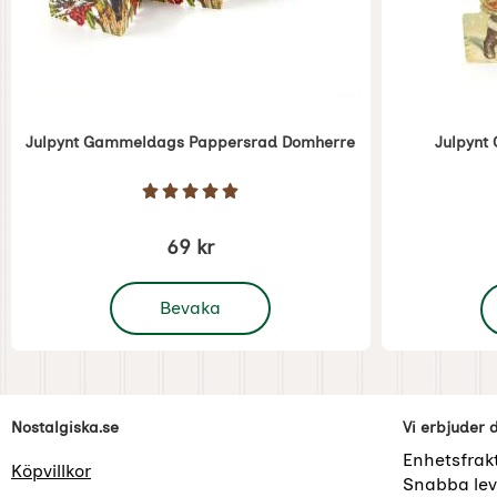
Julpynt Gammeldags Pappersrad Domherre
Julpynt
Art. nr 1270
Art. nr 1271
Betyg: 5 Stjärnor av 5
69 kr
, Julpynt Gammeldags Pappersrad Domherre
,
Bevaka
Sidfot Blandad info och länkar
Nostalgiska.se
Vi erbjuder 
Enhetsfrak
Köpvillkor
Snabba lev