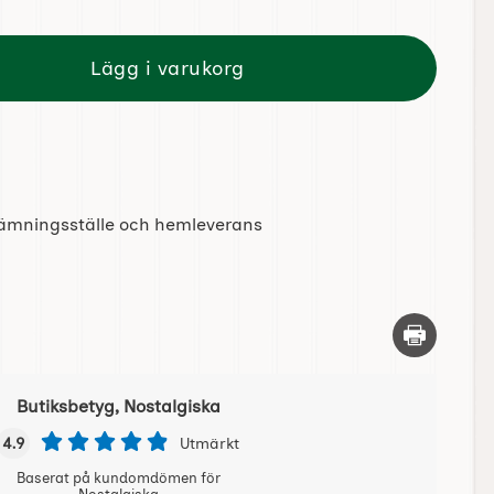
Lägg i varukorg
tlämningsställe och hemleverans
Skriv ut d
Butiksbetyg, Nostalgiska
4.9
Utmärkt
Baserat på kundomdömen för