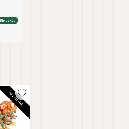
ifierat köp
Välj storlek
ersrad Nostalgitomte som favorit
Markera gammeldags Pappersrad Pepparkaksboc