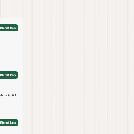
ifierat köp
ifierat köp
e. De är
ifierat köp