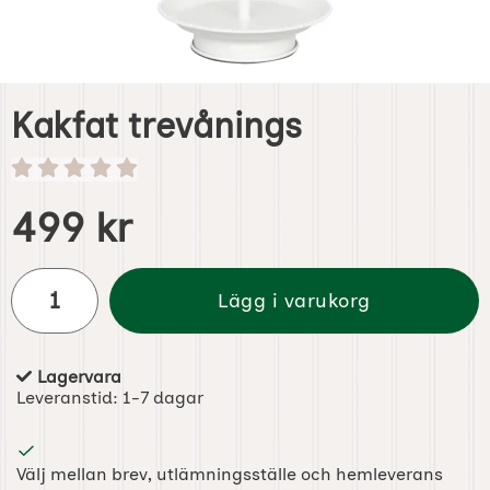
Kakfat trevånings
Handla denna produkt Kakfat trevånings
pris
499 kr
antal
Lägg i varukorg
Lagervara
Tillgänglighet:
Leveranstid:
1-7 dagar
Välj mellan brev, utlämningsställe och hemleverans