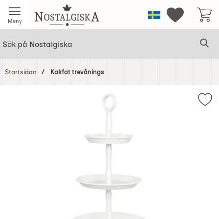
Startsidan för Nostalgiska
Sverige
Mina favorit
Meny
Sök
Ge
Sök på Nostalgiska
Startsidan
Kakfat trevånings
Hoppa
över
Mar
Bilder