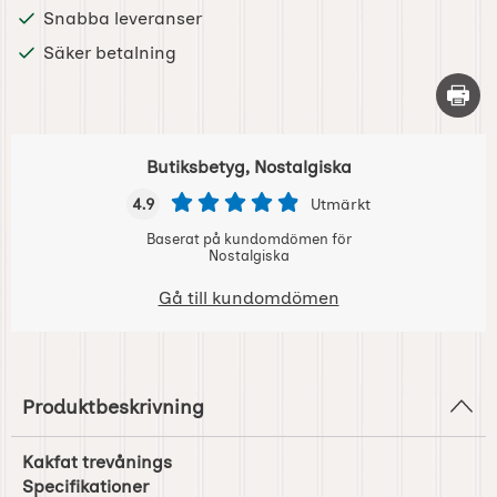
Snabba leveranser
Säker betalning
Skriv 
Butiksbetyg, Nostalgiska
4.9
Utmärkt
Baserat på kundomdömen för
Nostalgiska
Gå till kundomdömen
Produktbeskrivning
Kakfat trevånings
Specifikationer