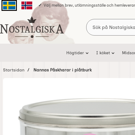
Välj mellan brev, utlämningsställe och hemlevera
Svenska sidan
Norska sidan
Sök
Startsidan för Nostalgiska
Högtider
I köket
Mids
Startsidan
Nannas Påskharar i plåtburk
Hoppa
över
Bilder