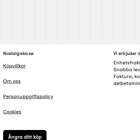
Sidfot Blandad info och länkar
Nostalgiska.se
Vi erbjuder 
Enhetsfrak
Köpvillkor
Snabba lev
Faktura, kor
Om oss
delbetalni
Personuppgiftspolicy
Cookies
Ångra ditt köp