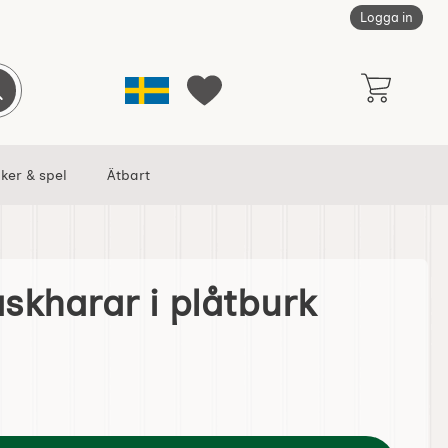
Logga in
Sverige
Genomför sökning
Mina favoriter
ker & spel
Ätbart
skharar i plåtburk
urk som favorit
annas Påskharar i plåtburk