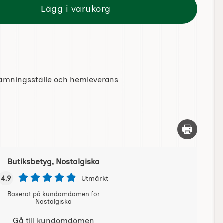
Lägg i varukorg
tlämningsställe och hemleverans
Skriv ut d
Butiksbetyg, Nostalgiska
4.9
Utmärkt
Baserat på kundomdömen för
Nostalgiska
Gå till kundomdömen