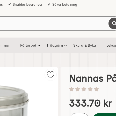
ns
Snabba leveranser
Säker betalning
Sök på Nostalgiska
ommar
På torpet
Trädgårn
Skura & Byka
Leksa
Nannas På
Markera nannas Påskharar i plåtb
Betyg: 0 stjärnor av 5
Handla denna produkt N
pris
333.70 kr
antal