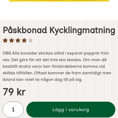
Påskbonad Kycklingmatning
OBS Alla bonader skickas alltid i separat papprör frön
oss. Det görs för att det inte ska skadas. Om man då
beställt andra varor kan försändelserna komma vid
skillda tillfällen. Oftast kommer de fram samtidigt men
ibland kan röret ta någon dag till på sig.
Handla denna produkt Påskbonad Kycklingmatning
pris
79 kr
antal
Lägg i varukorg