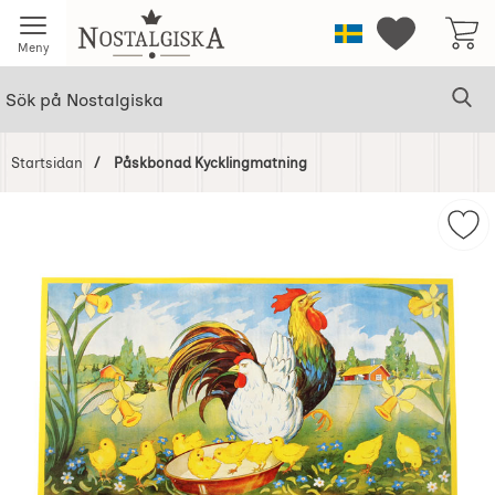
Startsidan för Nostalgiska
Sverige
Mina favorit
Meny
Sök
Ge
Sök på Nostalgiska
Startsidan
Påskbonad Kycklingmatning
Hoppa
över
Mar
Bilder