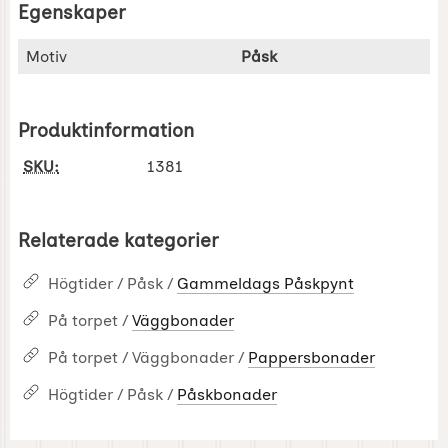
Egenskaper
Egenskaper/attribut för denna produkt
Attribut
Värde
Motiv
Påsk
Produktinformation
SKU:
1381
Relaterade kategorier
Högtider / Påsk /
Gammeldags Påskpynt
På torpet /
Väggbonader
På torpet / Väggbonader /
Pappersbonader
Högtider / Påsk /
Påskbonader