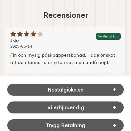
Recensioner
Betyg: 4 Stjärnor av 5
Verifierat köp
Recension av:
, 2025-03-14
, 2025-03-14
Anita
2025-03-14
Fin och mysig påskpappersbonad. Hade önskat
att den fanns i större format men ändå nöjd.
Sidfot Blandad info och länkar
Nostalgiska.se
Vi erbjuder dig
Trygg Betalning