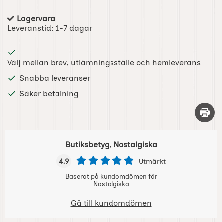
Lagervara
Tillgänglighet:
Leveranstid:
1-7 dagar
Välj mellan brev, utlämningsställe och hemleverans
Snabba leveranser
Säker betalning
Skriv 
Butiksbetyg, Nostalgiska
4.9
Utmärkt
Baserat på kundomdömen för
Nostalgiska
Gå till kundomdömen