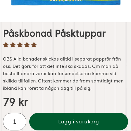
Påskbonad Påsktuppar
OBS Alla bonader skickas alltid i separat papprör frön
oss. Det görs för att det inte ska skadas. Om man då
beställt andra varor kan försändelserna komma vid
skillda tillfällen. Oftast kommer de fram samtidigt men
ibland kan röret ta någon dag till på sig.
Handla denna produkt Påskbonad Påsktuppar
pris
79 kr
antal
Lägg i varukorg