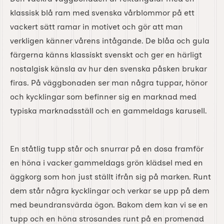
klassisk blå ram med svenska vårblommor på ett
vackert sätt ramar in motivet och gör att man
verkligen känner vårens intågande. De blåa och gula
färgerna känns klassiskt svenskt och ger en härligt
nostalgisk känsla av hur den svenska påsken brukar
firas. På väggbonaden ser man några tuppar, hönor
och kycklingar som befinner sig en marknad med
typiska marknadsställ och en gammeldags karusell.
En ståtlig tupp står och snurrar på en dosa framför
en höna i vacker gammeldags grön klädsel med en
äggkorg som hon just ställt ifrån sig på marken. Runt
dem står några kycklingar och verkar se upp på dem
med beundransvärda ögon. Bakom dem kan vi se en
tupp och en höna strosandes runt på en promenad