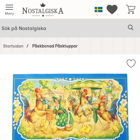
Startsidan för Nostalgiska
Sverige
Mina favorit
Meny
Sök
Ge
Sök på Nostalgiska
Startsidan
Påskbonad Påsktuppar
Hoppa
över
Mar
Bilder