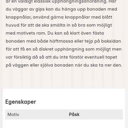
är en väldigt klassisk upphängningsanordning. Har
du väggar av gips kan du hänga upp bonaden med
knappnålar, använd gärna knappnålar med blått
huvud för att de ska smälta in så bra som möjligt
med motivets ram. Du kan så klart även fästa
bonaden med både häftmassa eller tejp på baksidan
för att få en så diskret upphängning som möjligt men
var försiktig då så att du inte förstör eventuell tapet
på väggen eller själva bonaden när du ska ta ner den.
Egenskaper
Egenskaper/attribut för denna produkt
Attribut
Värde
Motiv
Påsk