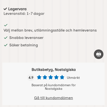
Lagervara
Tillgänglighet:
Leveranstid:
1-7 dagar
Välj mellan brev, utlämningsställe och hemleverans
Snabba leveranser
Säker betalning
Skriv 
Butiksbetyg, Nostalgiska
4.9
Utmärkt
Baserat på kundomdömen för
Nostalgiska
Gå till kundomdömen