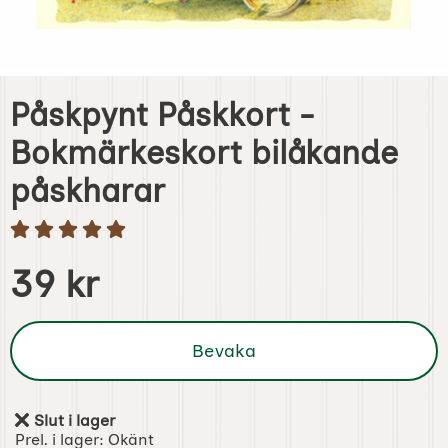
Påskpynt Påskkort -
Bokmärkeskort bilåkande
påskharar
Handla denna produkt Påskpynt Påskkort - Bokmärkeskor
pris
39 kr
Bevaka
Slut i lager
Tillgänglighet:
Prel. i lager:
Okänt