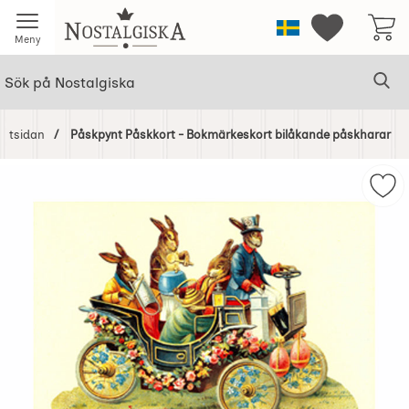
Startsidan för Nostalgiska
Sverige
Mina favorit
Meny
Sök
Ge
Sök på Nostalgiska
artsidan
Påskpynt Påskkort - Bokmärkeskort bilåkande påskharar
Hoppa
över
Mar
Bilder