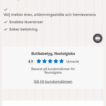
Välj mellan brev, utlämningsställe och hemleverans
Snabba leveranser
Säker betalning
Skriv 
Butiksbetyg, Nostalgiska
4.9
Utmärkt
Baserat på kundomdömen för
Nostalgiska
Gå till kundomdömen