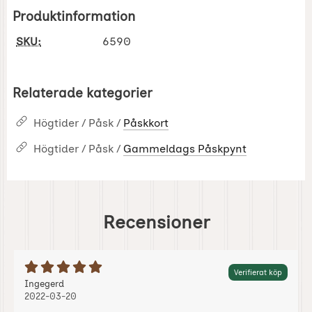
Produktinformation
SKU:
6590
Relaterade kategorier
Högtider / Påsk /
Påskkort
Högtider / Påsk /
Gammeldags Påskpynt
Recensioner
Betyg: 5 Stjärnor av 5
Verifierat köp
Recension av:
, 2022-03-20
, 2022-03-20
Ingegerd
2022-03-20