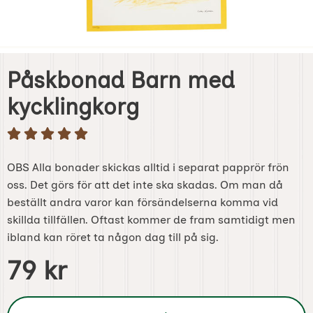
Påskbonad Barn med
kycklingkorg
OBS Alla bonader skickas alltid i separat papprör frön
oss. Det görs för att det inte ska skadas. Om man då
beställt andra varor kan försändelserna komma vid
skillda tillfällen. Oftast kommer de fram samtidigt men
ibland kan röret ta någon dag till på sig.
Handla denna produkt Påskbonad Barn med kycklingkorg
pris
79 kr