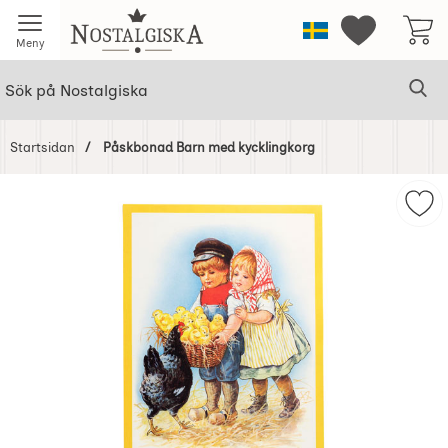
Startsidan för Nostalgiska
Sverige
Mina favorit
Meny
Sök
Ge
Sök på Nostalgiska
Startsidan
Påskbonad Barn med kycklingkorg
Hoppa
över
Mar
Bilder