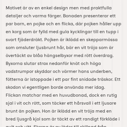
Motivet är av en enkel design men med praktfulla
detaljer och varma färger. Bonaden presenterar ett
par barn, en pojke och en flicka, där pojken håller upp
en korg som är fylld med gula kycklingar till en tupp i
svart fjäderdräkt. Pojken är iklädd en skepparmössa
som omsluter ljusbrunt hår, bär en vit tröja som är
övertäckt av blåa hängselbyxor med rött överdrag.
Byxorna slutar strax nedanför knät och höga
vadstrumpor skyddar och värmer hans underben,
fötterna är istoppade i ett par fint snidade träskor. Ett
skodon vi egentligen borde använda mer idag.
Flickan matchar med en huvudbonad, dock en rutig
sjal i vit och rött, som täcker ett hårsvall i ett ljusare
brunt än pojken. Hon är iklädd en vit tröja med en
bred ljusgrå kjol som är täckt av ett randigt förkläde i
gult och vitt. Skorna är av läder till skillnad från