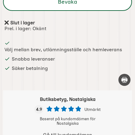
Bevaka
Slut i lager
Tillgänglighet:
Prel. i lager:
Okänt
Välj mellan brev, utlämningsställe och hemleverans
Snabba leveranser
Säker betalning
Skriv 
Butiksbetyg, Nostalgiska
4.9
Utmärkt
Baserat på kundomdömen för
Nostalgiska
Gå till kundomdömen