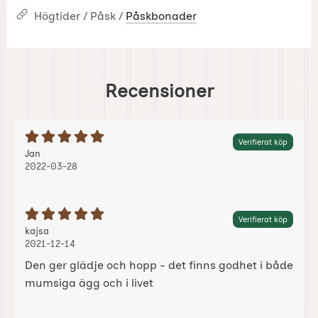
Högtider / Påsk /
Påskbonader
Recensioner
Betyg: 5 Stjärnor av 5
Verifierat köp
Recension av:
, 2022-03-28
, 2022-03-28
Jan
2022-03-28
Betyg: 5 Stjärnor av 5
Verifierat köp
Recension av:
, 2021-12-14
, 2021-12-14
kajsa
2021-12-14
Den ger glädje och hopp - det finns godhet i både
mumsiga ägg och i livet