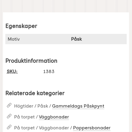
Egenskaper
Egenskaper/attribut för denna produkt
Attribut
Värde
Motiv
Påsk
Produktinformation
SKU:
1383
Relaterade kategorier
Högtider / Påsk /
Gammeldags Påskpynt
På torpet /
Väggbonader
På torpet / Väggbonader /
Pappersbonader