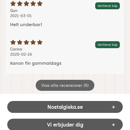
Betyg: 5 Stjärnor av 5
Verifierat köp
Recension av:
, 2021-03-01
, 2021-03-01
Gun
2021-03-01
Helt underbar!
Betyg: 5 Stjärnor av 5
Verifierat köp
Recension av:
, 2020-02-24
, 2020-02-24
Carina
2020-02-24
kanon fin gammaldags
Visa alla recensioner (5)
Sidfot Blandad info och länkar
Nostalgiska.se
Vi erbjuder dig