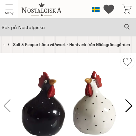
Startsidan för Nostalgiska
Sverige
Mina favorit
Meny
Sök
Ge
Sök på Nostalgiska
dan
Salt & Peppar höna vit/svart - Hantverk från Nääsgränsgården
Hoppa
över
Mar
Bilder