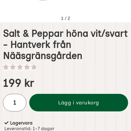
1
/
2
Salt & Peppar höna vit/svart
- Hantverk från
Nääsgränsgården
Handla denna produkt Salt & Peppar höna vit/svart - Ha
pris
199 kr
antal
Lägg i varukorg
Lagervara
Tillgänglighet:
Leveranstid:
1-7 dagar