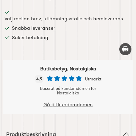
Välj mellan brev, utlämningsställe och hemleverans
Snabba leveranser
Säker betalning
Skriv 
Butiksbetyg, Nostalgiska
4.9
Utmärkt
Baserat på kundomdömen för
Nostalgiska
Gå till kundomdömen
Produktbeskrivning