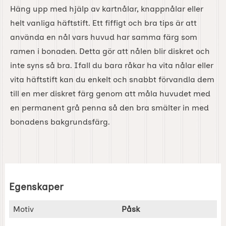
Häng upp med hjälp av kartnålar, knappnålar eller
helt vanliga häftstift. Ett fiffigt och bra tips är att
använda en nål vars huvud har samma färg som
ramen i bonaden. Detta gör att nålen blir diskret och
inte syns så bra. Ifall du bara råkar ha vita nålar eller
vita häftstift kan du enkelt och snabbt förvandla dem
till en mer diskret färg genom att måla huvudet med
en permanent grå penna så den bra smälter in med
bonadens bakgrundsfärg.
Egenskaper
Egenskaper/attribut för denna produkt
Attribut
Värde
Motiv
Påsk