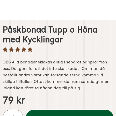
Påskbonad Tupp o Höna
med Kycklingar
OBS Alla bonader skickas alltid i separat papprör frön
oss. Det görs för att det inte ska skadas. Om man då
beställt andra varor kan försändelserna komma vid
skillda tillfällen. Oftast kommer de fram samtidigt men
ibland kan röret ta någon dag till på sig.
Handla denna produkt Påskbonad Tupp o Höna med Kyckl
pris
79 kr
antal