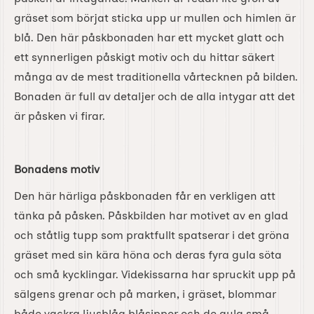
gräset som börjat sticka upp ur mullen och himlen är
blå. Den här påskbonaden har ett mycket glatt och
ett synnerligen påskigt motiv och du hittar säkert
många av de mest traditionella vårtecknen på bilden.
Bonaden är full av detaljer och de alla intygar att det
är påsken vi firar.
Bonadens motiv
Den här härliga påskbonaden får en verkligen att
tänka på påsken. Påskbilden har motivet av en glad
och ståtlig tupp som praktfullt spatserar i det gröna
gräset med sin kära höna och deras fyra gula söta
och små kycklingar. Videkissarna har spruckit upp på
sälgens grenar och på marken, i gräset, blommar
både vackra ljusblåa blåsippor och de gula små