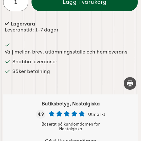
Lägg i varukorg
Lagervara
Tillgänglighet:
Leveranstid:
1-7 dagar
Välj mellan brev, utlämningsställe och hemleverans
Snabba leveranser
Säker betalning
Skriv 
Butiksbetyg, Nostalgiska
4.9
Utmärkt
Baserat på kundomdömen för
Nostalgiska
Gå till kundomdömen