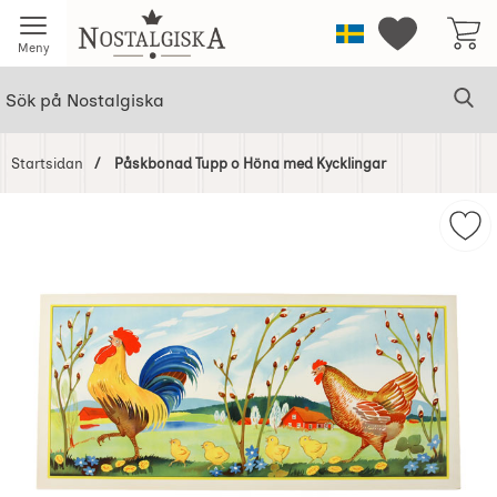
Startsidan för Nostalgiska
Sverige
Mina favorit
Meny
Sök
Ge
Sök på Nostalgiska
Startsidan
Påskbonad Tupp o Höna med Kycklingar
Hoppa
över
Mar
Bilder