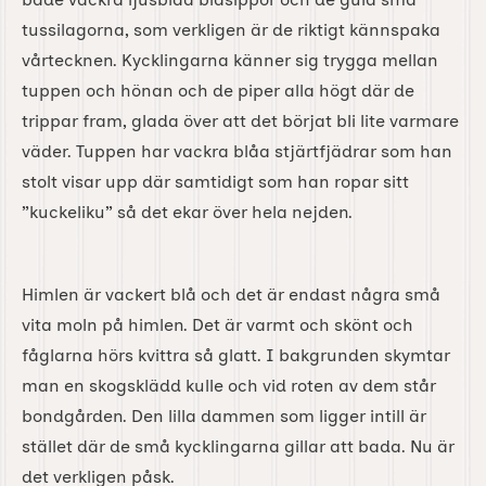
tussilagorna, som verkligen är de riktigt kännspaka
vårtecknen. Kycklingarna känner sig trygga mellan
tuppen och hönan och de piper alla högt där de
trippar fram, glada över att det börjat bli lite varmare
väder. Tuppen har vackra blåa stjärtfjädrar som han
stolt visar upp där samtidigt som han ropar sitt
”kuckeliku” så det ekar över hela nejden.
Himlen är vackert blå och det är endast några små
vita moln på himlen. Det är varmt och skönt och
fåglarna hörs kvittra så glatt. I bakgrunden skymtar
man en skogsklädd kulle och vid roten av dem står
bondgården. Den lilla dammen som ligger intill är
stället där de små kycklingarna gillar att bada. Nu är
det verkligen påsk.