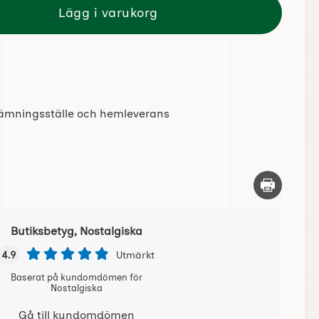
Lägg i varukorg
tlämningsställe och hemleverans
Skriv ut d
Butiksbetyg, Nostalgiska
4.9
Utmärkt
Baserat på kundomdömen för
Nostalgiska
Gå till kundomdömen