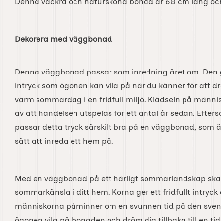
Denna vackra och natursköna bonad är 60 cm lång oc
Dekorera med väggbonad
Denna väggbonad passar som inredning året om. Den ge
intryck som ögonen kan vila på när du känner för att dr
varm sommardag i en fridfull miljö. Klädseln på människ
av att händelsen utspelas för ett antal år sedan. Efters
passar detta tryck särskilt bra på en väggbonad, som äve
sätt att inreda ett hem på.
Med en väggbonad på ett härligt sommarlandskap ska
sommarkänsla i ditt hem. Korna ger ett fridfullt intryck
människorna påminner om en svunnen tid på den sven
ögonen vila på bonaden och dröm dig tillbaka till en tid