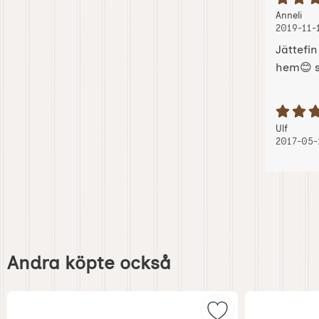
B
Recension
, 2
, 2
Anneli
2019-11-
Jättefi
hem😊 s
B
Recension
, 2017
, 2017
Ulf
2017-05-
Hoppa
över
Andra köpte också
andra
köpte
också
Markera väggbonad