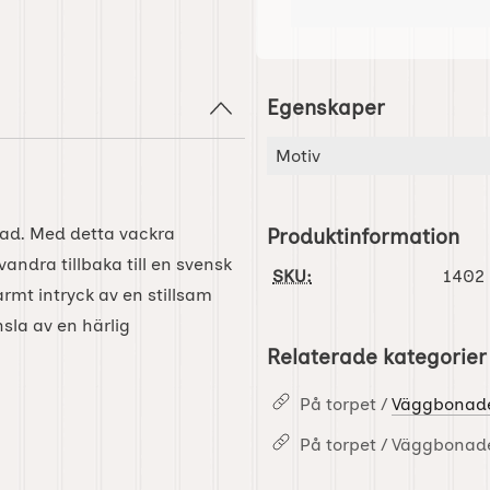
Egenskaper
Egenskaper/attribut för d
Attribut
Värde
Motiv
nad. Med detta vackra
Produktinformation
ndra tillbaka till en svensk
SKU:
1402
rmt intryck av en stillsam
nsla av en härlig
Relaterade kategorier
På torpet /
Väggbonad
På torpet / Väggbonad