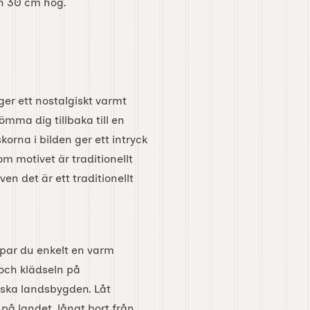
h 30 cm hög.
r ett nostalgiskt varmt
ömma dig tillbaka till en
orna i bilden ger ett intryck
om motivet är traditionellt
n det är ett traditionellt
par du enkelt en varm
 och klädseln på
ska landsbygden. Låt
 på landet, långt bort från