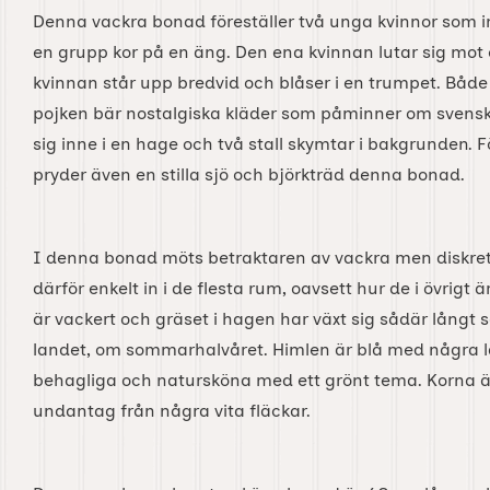
Denna vackra bonad föreställer två unga kvinnor som i
en grupp kor på en äng. Den ena kvinnan lutar sig mot 
kvinnan står upp bredvid och blåser i en trumpet. Båd
pojken bär nostalgiska kläder som påminner om svenska
sig inne i en hage och två stall skymtar i bakgrunden. 
pryder även en stilla sjö och björkträd denna bonad.
I denna bonad möts betraktaren av vackra men diskret
därför enkelt in i de flesta rum, oavsett hur de i övrigt 
är vackert och gräset i hagen har växt sig sådär långt
landet, om sommarhalvåret. Himlen är blå med några l
behagliga och natursköna med ett grönt tema. Korna ä
undantag från några vita fläckar.