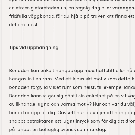
en stressig storstadspuls, en regnig dag eller vardage
fridfulla väggbonad får du hjälp på traven att finna et
det om mest.
Tips vid upphängning
Bonaden kan enkelt hängas upp med häftstift eller nål
hängas in i en ram. Med ett klassiskt motiv som detta 
bonaden förgylla vilket rum som helst, till exempel lands
Bonaden kanske gör sig bäst i sin enkelhet på en vit väg
av liknande lugna och varma motiv? Hur och var du vä
bonad är upp till dig. Oavsett hur du väljer att hänga
snabbt betraktaren ett lugnt inryck som får dig att dröm
på landet en behaglig svensk sommardag.