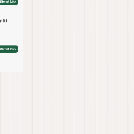
ifierat köp
mitt
ifierat köp
gårdsbacken" som favorit