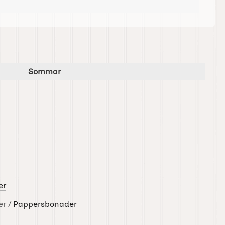
enna produkt
Sommar
er
er /
Pappersbonader