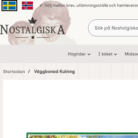
Välj mellan brev, utlämningsställe och hemlevera
Svenska sidan
Norska sidan
Sök
Startsidan för Nostalgiska
Högtider
I köket
Mids
Startsidan
Väggbonad Kulning
Hoppa
över
Bilder