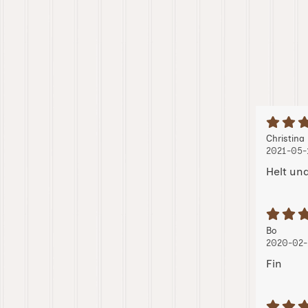
B
Recension
Christina
2021-05-
Helt und
B
Recension
, 2020
, 2020
Bo
2020-02-
Fin