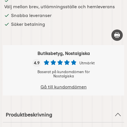
Välj mellan brev, utlämningsställe och hemleverans
Snabba leveranser
Säker betalning
Skriv 
Butiksbetyg, Nostalgiska
4.9
Utmärkt
Baserat på kundomdömen för
Nostalgiska
Gå till kundomdömen
Produktbeskrivning