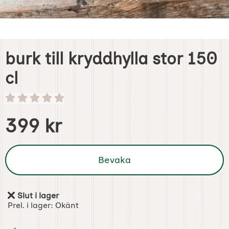
burk till kryddhylla stor 150
cl
Handla denna produkt burk till kryddhylla stor 150 cl
pris
399 kr
Bevaka
Slut i lager
Tillgänglighet:
Prel. i lager:
Okänt