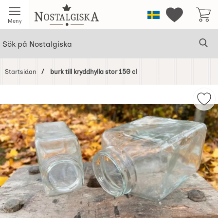
Startsidan för Nostalgiska
Sverige
Mina favorit
Meny
Sök
Ge
Sök på Nostalgiska
Startsidan
burk till kryddhylla stor 150 cl
Hoppa
över
Mark
Bilder