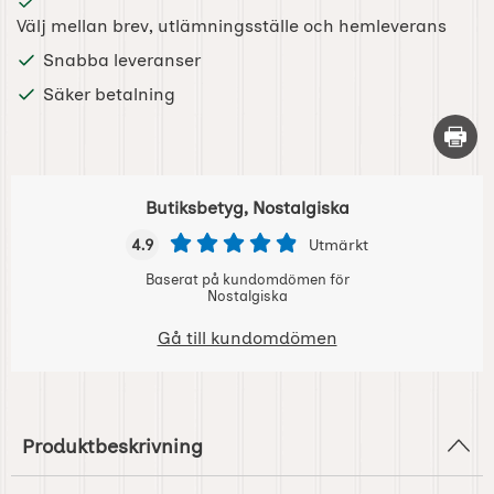
Välj mellan brev, utlämningsställe och hemleverans
Snabba leveranser
Säker betalning
Skriv 
Butiksbetyg, Nostalgiska
4.9
Utmärkt
Baserat på kundomdömen för
Nostalgiska
Gå till kundomdömen
Produktbeskrivning