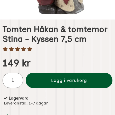
Tomten Håkan & tomtemor
Stina - Kyssen 7,5 cm
Handla denna produkt Tomten Håkan & tomtemor Stina - 
pris
149 kr
antal
Lägg i varukorg
Lagervara
Tillgänglighet:
Leveranstid:
1-7 dagar