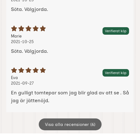
Söta. Välgjorda.
Betyg: 5 Stjärnor av 5
Verifierat köp
Recension av:
, 2021-10-25
, 2021-10-25
Marie
2021-10-25
Söta. Välgjorda.
Betyg: 5 Stjärnor av 5
Verifierat köp
Recension av:
, 2021-09-27
, 2021-09-27
Eva
2021-09-27
En gulligt tomtepar som jag blir glad av att se . Så
jag är jättenöjd.
Visa alla recensioner (6)