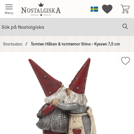
Startsidan för Nostalgiska
Sverige
Mina favorit
Meny
Sök
Ge
Sök på Nostalgiska
Startsidan
Tomten Håkan & tomtemor Stina - Kyssen 7,5 cm
Hoppa
över
Mar
Bilder