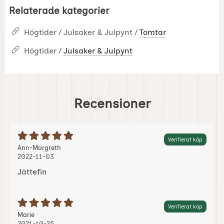
Relaterade kategorier
Högtider / Julsaker & Julpynt /
Tomtar
Högtider /
Julsaker & Julpynt
Recensioner
Betyg: 5 Stjärnor av 5
Verifierat köp
Recension av:
, 2022-11-03
, 2022-11-03
Ann-Margreth
2022-11-03
Jättefin
Betyg: 5 Stjärnor av 5
Verifierat köp
Recension av:
, 2021-10-25
, 2021-10-25
Marie
2021-10-25