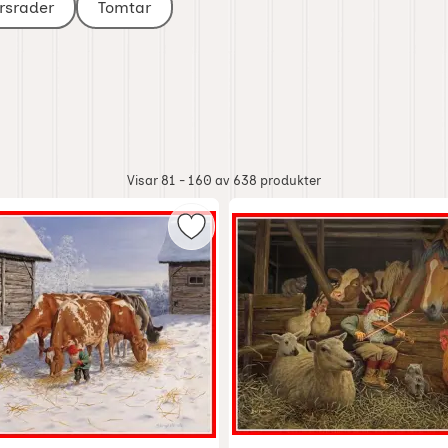
rsrader
Tomtar
Visar 81 - 160 av
638
produkter
tomte med kärve matar fåglar som favorit
Markera julbonad tomte matar ko 