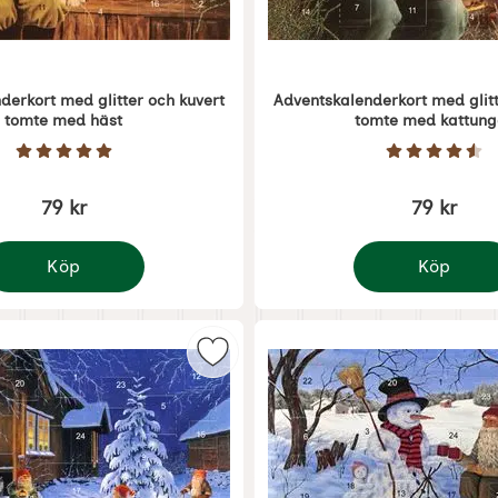
derkort med glitter och kuvert
Adventskalenderkort med glitt
tomte med häst
tomte med kattung
Art. nr 5382
Betyg: 5 Stjärnor av 5
Betyg: 4.
79 kr
79 kr
Köp
Köp
Adventskalenderkort med glitter och kuvert tomte med älg
Adventskalender
Adventskalenderkort med glitter och kuvert tomte m
enderkort med glitter och kuvert Domherrar som favorit
Markera adventskalenderkort med g