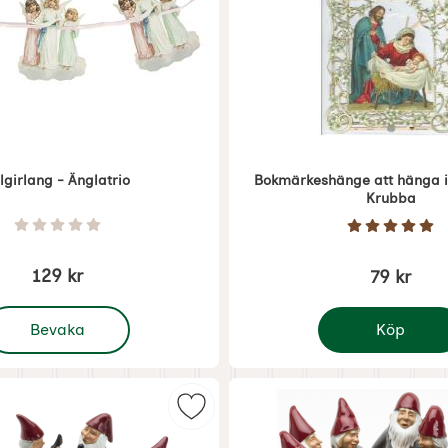
lgirlang - Änglatrio
Bokmärkeshänge att hänga i
Krubba
Art. nr 5422
Betyg: 0 Stjärnor av 5
Betyg: 5 
129 kr
79 kr
Julgirlang - Änglatrio
Bevaka
Köp
Bokmärkeshänge
ender Karusell som favorit
Markera tomterockring - värmeljus