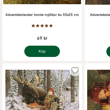
Adventskalender tomte mjölkar ko 35x25 cm
Adventskalen
Art. nr 5374
Art. nr 5376
Betyg: 5 Stjärnor av 5
69 kr
Köp
Adventskalender tomte mjölkar ko 35x25 c
A