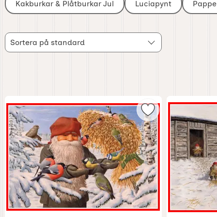
Kakburkar & Plåtburkar Jul
Luciapynt
Pappe
Filtrera & sortera
Sortera
Hoppa
Sortera på standard
över
filtersektionen
produktlista
Markera julbonad 