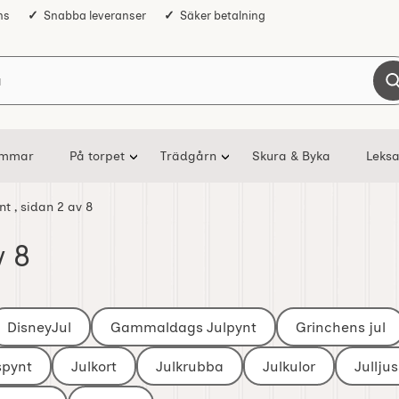
ns
Snabba leveranser
Säker betalning
Sök på Nostalgiska
ommar
På torpet
Trädgårn
Skura & Byka
Leksa
ynt
, sidan 2 av 8
v 8
DisneyJul
Gammaldags Julpynt
Grinchens jul
spynt
Julkort
Julkrubba
Julkulor
Jullju