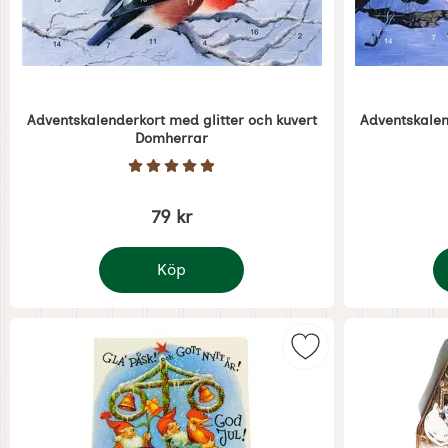
Adventskalenderkort med glitter och kuvert
Adventskalen
Domherrar
Art. nr 5384
Art. nr 5385
Betyg: 4.9 Stjärnor av 5
79 kr
Köp
Adventskalenderkort med glitter och kuver
A
Markera julkort jul