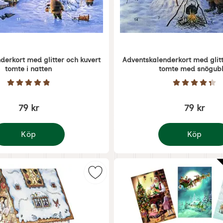
derkort med glitter och kuvert
Adventskalenderkort med glitt
tomte i natten
tomte med snögub
Art. nr 5386
Betyg: 4.9 Stjärnor av 5
Betyg: 4.
79 kr
79 kr
Köp
Köp
t Domherrar
dventskalenderkort med glitter och kuvert tomte i natte
Adventskalender
året som favorit
Markera adventskalender Peppark