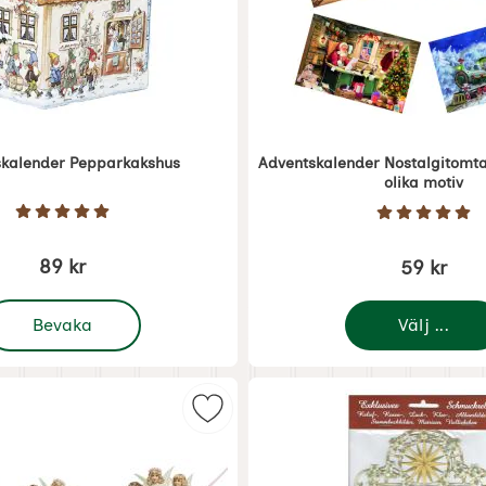
skalender Pepparkakshus
Adventskalender Nostalgitomtar
olika motiv
Art. nr 5414
Betyg: 5 Stjärnor av 5
Betyg: 5 
89 kr
59 kr
 Adventskalender Pepparkakshus
Bevaka
Välj ...
- Blå Ängel som favorit
Markera julgirlang - Änglatrio som