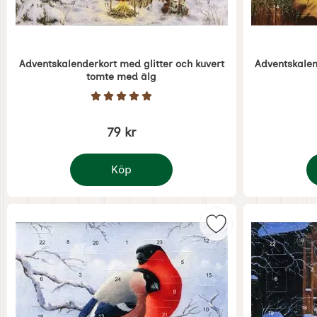
Adventskalenderkort med glitter och kuvert
Adventskalen
tomte med älg
Art. nr 5380
Art. nr 5381
Betyg: 4.9 Stjärnor av 5
79 kr
Köp
Markera adventskal