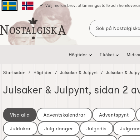
Välj mellan brev, utlämningsställe och hemlevera
Svenska sidan
Norska sidan
Sök
Startsidan för Nostalgiska
Högtider
I köket
Mids
Startsidan
Högtider
Julsaker & Julpynt
Julsaker & Julp
Julsaker & Julpynt
, sidan 2 a
Underkategorier
Hoppa
till
Visa alla
Adventskalendrar
Adventspynt
I Julsaker & Julpynt
produkter
Juldukar
Julgirlanger
Julgodis
Julgran