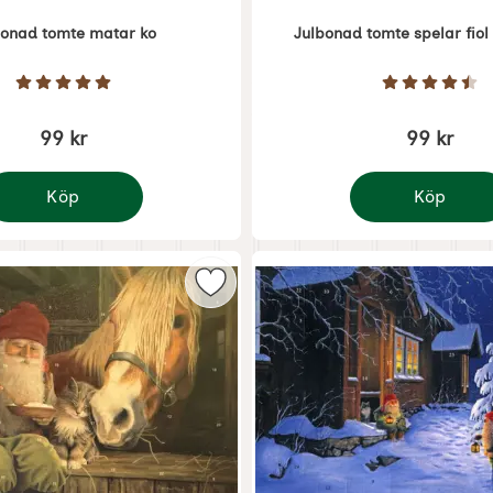
bonad tomte matar ko
Julbonad tomte spelar fiol 
Art. nr 5372
Betyg: 5 Stjärnor av 5
Betyg: 4.
99 kr
99 kr
Köp
Köp
ulbonad tomte matar ko
Julbonad tomte s
lender tomte mjölkar ko 35x25 cm som favorit
Markera adventskalender tomte äte