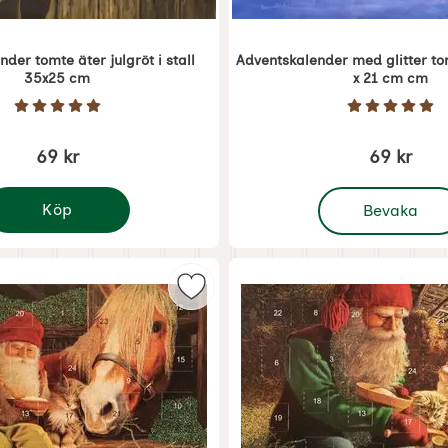
der tomte äter julgröt i stall
Adventskalender med glitter to
35x25 cm
x 21 cm cm
Art. nr 5378
Betyg: 5 Stjärnor av 5
Betyg: 5 
69 kr
69 kr
, Adventskalende
Köp
Bevaka
m
dventskalender tomte äter julgröt i stall 35x25 cm
Markera adventskalenderkort med glitter och kuvert tomte med älg som favor