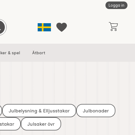
Logga in
Sverige
Genomför sökning
Mina favoriter
ker & spel
Ätbart
Julbelysning & Elljusstakar
Julbonader
sstakar
Julsaker övr