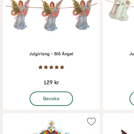
Julgirlang - Blå Ängel
Ju
Art. nr 5420
Art. nr 5421
Betyg: 5 Stjärnor av 5
129 kr
, Julgirlang - Blå Ängel
, 
Bevaka
Markera adventskal