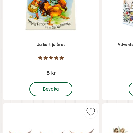
Julkort julåret
Advent
Art. nr 5406
Art. nr 5413
Betyg: 4.9 Stjärnor av 5
5 kr
, Julkort julåret
,
Bevaka
Markera julgirlang 