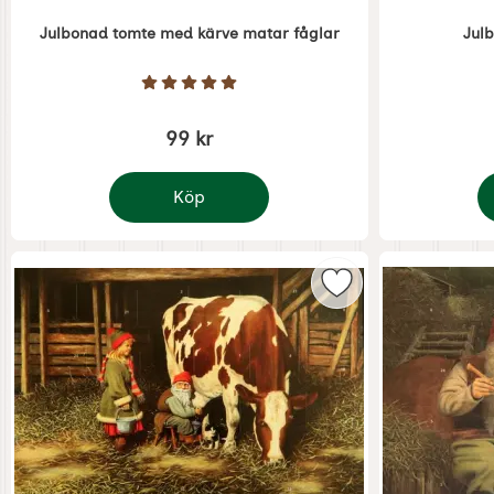
Julbonad tomte med kärve matar fåglar
Jul
Art. nr 5370
Art. nr 5371
Betyg: 5 Stjärnor av 5
99 kr
Köp
Julbonad tomte med kärve matar fåglar
J
Markera adventska