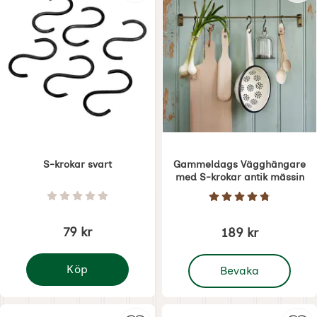
S-krokar svart
Gammeldags Vägghängare
med S-krokar antik mässin
Art. nr 6464
Art. nr 6465
Betyg: 0 Stjärnor av 5
Betyg: 4.8 Stjärno
79 kr
189 kr
, Gammeldags Vägghäng
Köp
Bevaka
S-krokar svart