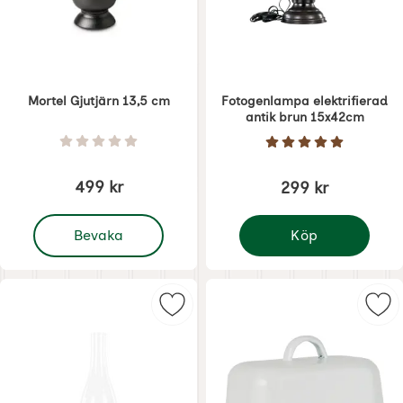
Mortel Gjutjärn 13,5 cm
Fotogenlampa elektrifierad
antik brun 15x42cm
Art. nr 6282
Art. nr 6373
Betyg: 0 Stjärnor av 5
Betyg: 5 Stjärnor 
499 kr
299 kr
, Mortel Gjutjärn 13,5 cm
Bevaka
Köp
Fotogenlampa elektrif
Markera fotogenlampa elektrifier
Mar