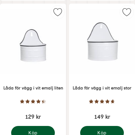
Markera låda för vägg i vit emalj l
Mark
Låda för vägg i vit emalj liten
Låda för vägg i vit emalj stor
Art. nr 6570
Art. nr 6571
Betyg: 4.5 Stjärnor av 5
Betyg: 4.7 Stjärno
129 kr
149 kr
Köp
Köp