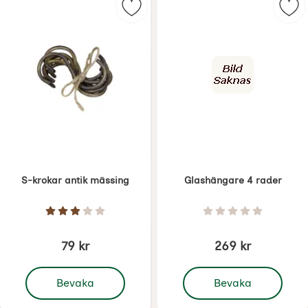
Markera s-krokar antik mässing s
Mar
S-krokar antik mässing
Glashängare 4 rader
Art. nr 6466
Art. nr 6467
Betyg: 3 Stjärnor av 5
Betyg: 0 Stjärnor 
79 kr
269 kr
, S-krokar antik mässing
, Glashängare 4 rader
Bevaka
Bevaka