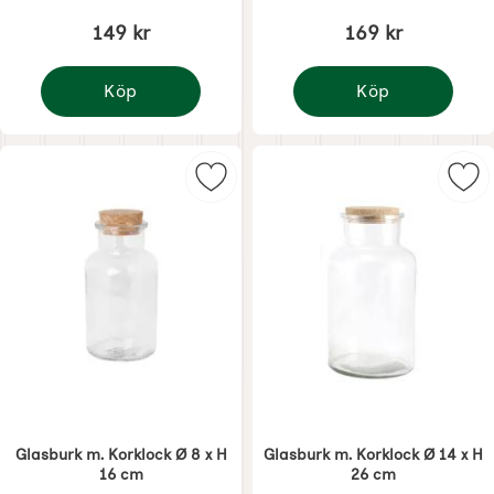
149 kr
169 kr
Köp
Köp
Trådkorg Zink liten
Trådkorg Zink stor
Markera 
Glasburk m. Korklock Ø 8 x H
Glasburk m. Korklock Ø 14 x H
16 cm
26 cm