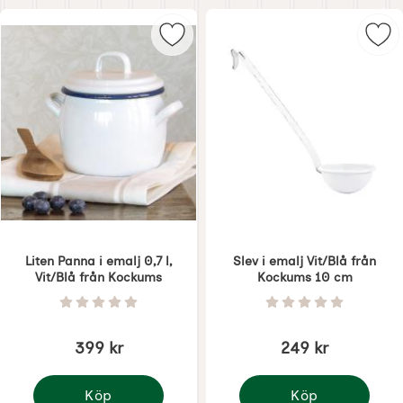
produktlista
Markera liten Panna i emalj 0,7 l,
Mar
Liten Panna i emalj 0,7 l,
Slev i emalj Vit/Blå från
Vit/Blå från Kockums
Kockums 10 cm
Art. nr 5319
Art. nr 5329
Betyg: 0 Stjärnor av 5
Betyg: 0 Stjärnor 
399 kr
249 kr
Köp
Köp