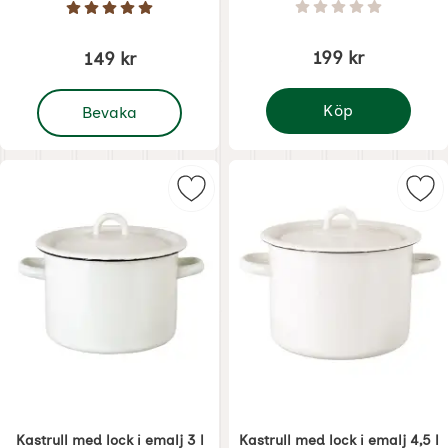
Art. nr 6240
Art. nr 6152
Betyg: 0 Stjärnor 
Betyg: 5 Stjärnor av 5
199 kr
149 kr
, Kaffefilter för flergångsanvändning i lin
Köp
Bevaka
Kastrull i emalj
Markera kastrull med lock i emalj 3
Mark
Kastrull med lock i emalj 3 l
Kastrull med lock i emalj 4,5 l