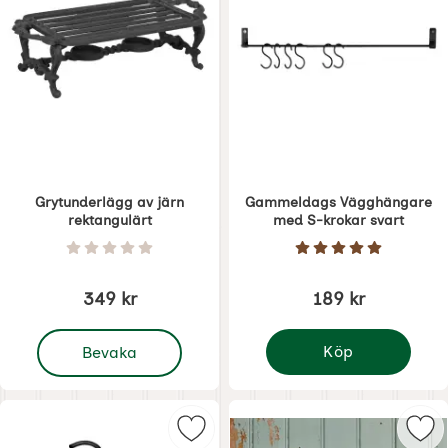
Grytunderlägg av järn
Gammeldags Vägghängare
rektangulärt
med S-krokar svart
Art. nr 6457
Art. nr 6463
Betyg: 0 Stjärnor av 5
Betyg: 5 Stjärnor 
349 kr
189 kr
, Grytunderlägg av järn rektangulärt
Köp
Bevaka
Gammeldags Vägghäng
Markera s-krokar svart som favori
Mar