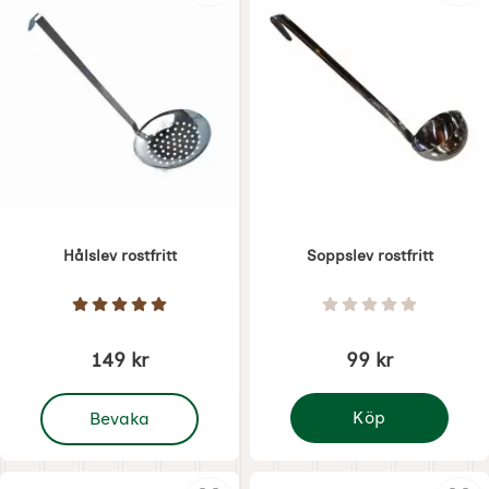
Hålslev rostfritt
Soppslev rostfritt
Art. nr 6966
Art. nr 6967
Betyg: 5 Stjärnor av 5
Betyg: 0 Stjärnor 
149 kr
99 kr
, Hålslev rostfritt
Köp
Bevaka
Soppslev rostfritt