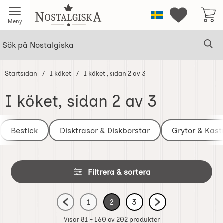
Startsidan för Nostalgiska
Sverige
Mina favorit
Meny
Sök
Ge
Sök på Nostalgiska
Startsidan
I köket
I köket
, sidan 2 av 3
I köket
, sidan 2 av 3
Underkategorier
Hoppa
till
Bestick
Disktrasor & Diskborstar
Grytor & Kastr
produkter
Hoppa
Filtrera & sortera
över
filtersektionen
Filtrera & sortera
1
2
3
Gå till föregående sida, sidan 1 av 3
Gå till sidan
av 3
Nuvarande sida, sidan
av 3
Gå till sidan
av 3
Gå till nästa sida
Visar 81 - 160 av
202
produkter