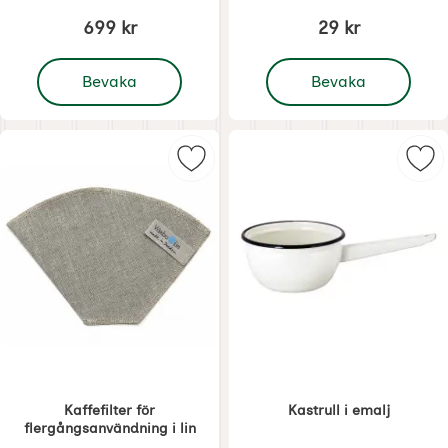
699 kr
29 kr
, Stekpanna Gjutjärn 28 cm
, Filter till Kompostburk
Bevaka
Bevaka
Markera kaffefilter för flergångsa
Mar
Kaffefilter för
Kastrull i emalj
flergångsanvändning i lin