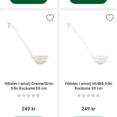
Liten Panna i emalj 0,7 l, Vit/Blå från Kockums
Slev i emalj Vit/Blå f
Markera hålslev i emalj Creme/Gr
Mar
Hålslev i emalj Creme/Grön
Hålslev i emalj Vit/Blå från
från Kockums 10 cm
Kockums 10 cm
Art. nr 5330
Art. nr 5331
Betyg: 0 Stjärnor av 5
Betyg: 0 Stjärnor 
249 kr
249 kr